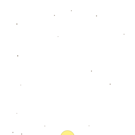
联系我们
广东省珠海市金湾区三灶镇
admin@laeleplus.com
0832-8850379
订阅
订阅最新消息