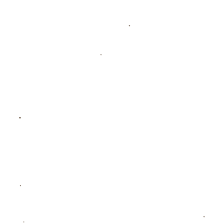
栏目导航
关于赏金女王
服务介绍
相关问题
新闻资讯
联系哦
热门新闻